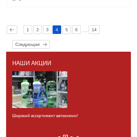
1
2
3
4
5
6
14
Следующая
НАШИ АКЦИИ
Широкий ассортимент автохимии!
Всегда