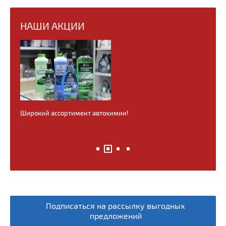
НАШИ АКЦИИ
Широкий ассортимент автохимии!
Всегда
Подписаться на рассылку выгодных
предложений